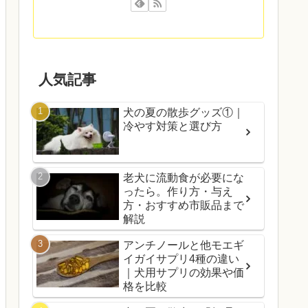
人気記事
犬の夏の散歩グッズ①｜
冷やす対策と選び方
老犬に流動食が必要にな
ったら。作り方・与え
方・おすすめ市販品まで
解説
アンチノールと他モエギ
イガイサプリ4種の違い
｜犬用サプリの効果や価
格を比較