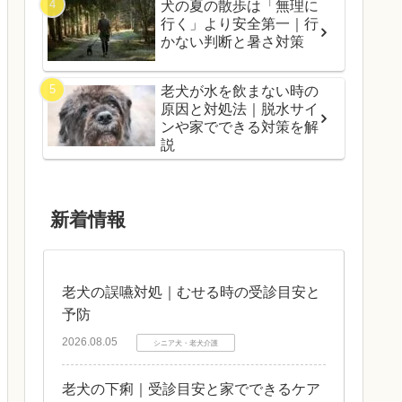
犬の夏の散歩は「無理に
行く」より安全第一｜行
かない判断と暑さ対策
老犬が水を飲まない時の
原因と対処法｜脱水サイ
ンや家でできる対策を解
説
新着情報
老犬の誤嚥対処｜むせる時の受診目安と
予防
2026.08.05
シニア犬・老犬介護
老犬の下痢｜受診目安と家でできるケア