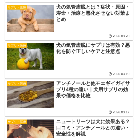
犬の気管虚脱とは？症状・原因・
サプリ・医療
寿命・治療と悪化させない対策ま
とめ
2026.03.20
犬の気管虚脱にサプリは有効？悪
サプリ・医療
化を防ぐ正しいケアと注意点
2026.03.19
アンチノールと他モエギイガイサ
サプリ・医療
プリ4種の違い｜犬用サプリの効
果や価格を比較
2026.03.17
ニュートリーツは犬に効果ある？
サプリ・医療
口コミ・アンチノールとの違い・
安全性を解説