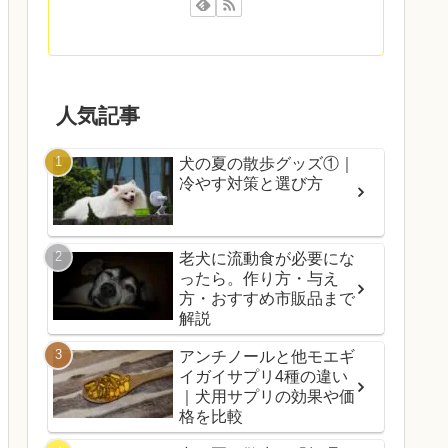
人気記事
犬の夏の散歩グッズ①｜
冷やす対策と選び方
老犬に流動食が必要にな
ったら。作り方・与え
方・おすすめ市販品まで
解説
アンチノールと他モエギ
イガイサプリ4種の違い
｜犬用サプリの効果や価
格を比較