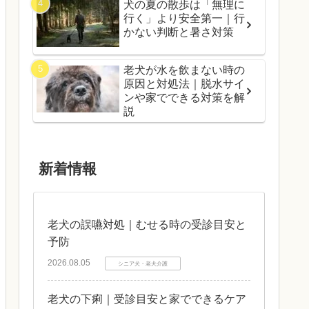
犬の夏の散歩は「無理に
行く」より安全第一｜行
かない判断と暑さ対策
老犬が水を飲まない時の
原因と対処法｜脱水サイ
ンや家でできる対策を解
説
新着情報
老犬の誤嚥対処｜むせる時の受診目安と
予防
2026.08.05
シニア犬・老犬介護
老犬の下痢｜受診目安と家でできるケア