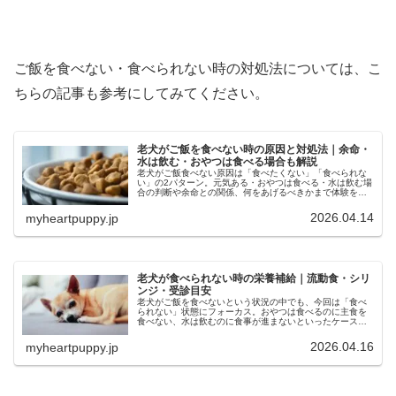
ご飯を食べない・食べられない時の対処法については、こ
ちらの記事も参考にしてみてください。
老犬がご飯を食べない時の原因と対処法｜余命・
水は飲む・おやつは食べる場合も解説
老犬がご飯食べない原因は「食べたくない」「食べられな
い」の2パターン。元気ある・おやつは食べる・水は飲む場
合の判断や余命との関係、何をあげるべきかまで体験をも
とに解説します。
2026.04.14
myheartpuppy.jp
老犬が食べられない時の栄養補給｜流動食・シリ
ンジ・受診目安
老犬がご飯を食べないという状況の中でも、今回は「食べ
られない」状態にフォーカス。おやつは食べるのに主食を
食べない、水は飲むのに食事が進まないといったケースを
軸に、原因の見極め方、栄養補給の工夫、体験談に基づく
対策、受診の目安をわかりやすく解説します。
2026.04.16
myheartpuppy.jp