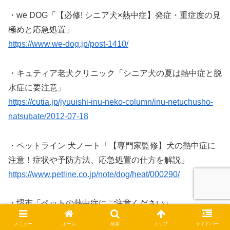
・we DOG「【必修! シニア犬×熱中症】発症・重症度の見
極めと応急処置」
https://www.we-dog.jp/post-1410/
・キュティア老犬クリニック「シニア犬の夏は熱中症と脱
水症に要注意」
https://cutia.jp/jyuuishi-inu-neko-column/inu-netuchusho-
natsubate/2012-07-18
・ペットライン 犬ノート「【専門家監修】犬の熱中症に
注意！症状や予防方法、応急処置の仕方を解説」
https://www.petline.co.jp/note/dog/heat/000290/
・堺市「ペットの熱中症にご注意ください」
https://www.city.sakai.lg.jp/kurashi/dobutsu/dogcat/heatstro
メニュー
ホーム
検索
トップ
サイドバー