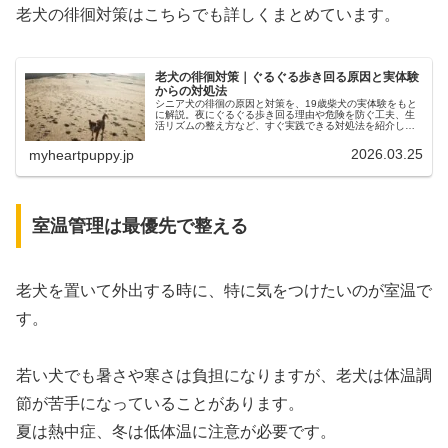
老犬の徘徊対策はこちらでも詳しくまとめています。
老犬の徘徊対策｜ぐるぐる歩き回る原因と実体験
からの対処法
シニア犬の徘徊の原因と対策を、19歳柴犬の実体験をもと
に解説。夜にぐるぐる歩き回る理由や危険を防ぐ工夫、生
活リズムの整え方など、すぐ実践できる対処法を紹介しま
す。
2026.03.25
myheartpuppy.jp
室温管理は最優先で整える
老犬を置いて外出する時に、特に気をつけたいのが室温で
す。
若い犬でも暑さや寒さは負担になりますが、老犬は体温調
節が苦手になっていることがあります。
夏は熱中症、冬は低体温に注意が必要です。