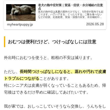
老犬の熱中症対策｜室温・症状・水分補給の注意
点
老犬の熱中症は真夏の屋外だけでなく、5月頃や室内でも起
こります。ハアハアする、ぐったりする、ご飯を食べない
などの症状、応急処置、室温・湿度の目安、水分補給や留
守番対策を老犬介護の体験も交えて解説します。
2026.05.28
myheartpuppy.jp
おむつは便利だけど、つけっぱなしには注意
外出時におむつを使うと、粗相の不安は減ります。
ただし、
長時間つけっぱなしになると、蒸れや汚れで皮膚
トラブルにつながる
ことがあります。
特にシニア犬は皮膚が弱くなっていることもあるため、帰
宅後はできるだけ早めに確認してあげたいです。
我が家では、おしっこしていそうなら交換し、うんちをし