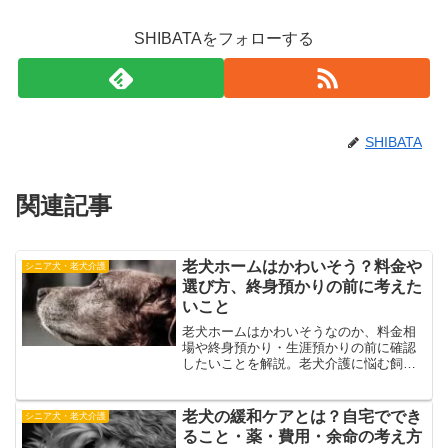
SHIBATAをフォローする
SHIBATA
関連記事
老犬ホームはかわいそう？料金や
シニア犬・老犬介護
選び方、終身預かりの前に考えた
いこと
老犬ホームはかわいそうなのか、料金相
場や終身預かり・生涯預かりの前に確認
したいことを解説。老犬介護に悩む飼い
主さんへ、施設の選び方やデイサービ
ス、ペットシッターさんなどの選択肢も
紹介します。
老犬の緩和ケアとは？自宅ででき
シニア犬・老犬介護
ること・薬・費用・余命の考え方