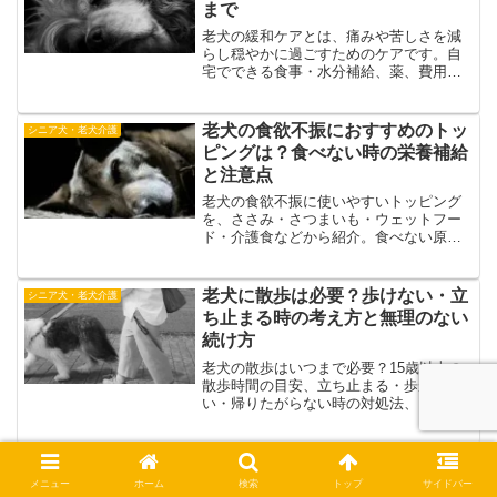
まで
老犬の緩和ケアとは、痛みや苦しさを減
らし穏やかに過ごすためのケアです。自
宅でできる食事・水分補給、薬、費用、
余命、病院や往診への相談目安を実体験
も交えて解説します。
老犬の食欲不振におすすめのトッ
シニア犬・老犬介護
ピングは？食べない時の栄養補給
と注意点
老犬の食欲不振に使いやすいトッピング
を、ささみ・さつまいも・ウェットフー
ド・介護食などから紹介。食べない原
因、栄養補給の考え方、トッピングして
も食べない時の見直しポイント、病院に
相談したいサインもまとめます。
老犬に散歩は必要？歩けない・立
シニア犬・老犬介護
ち止まる時の考え方と無理のない
続け方
老犬の散歩はいつまで必要？15歳以上の
散歩時間の目安、立ち止まる・歩かな
い・帰りたがらない時の対処法、カート
や介助ハーネスの使い方を実体験を交え
て解説します。
老犬がご飯を食べない時の原因と
シニア犬・老犬介護
対処法｜余命・水は飲む・おやつ
メニュー
ホーム
検索
トップ
サイドバー