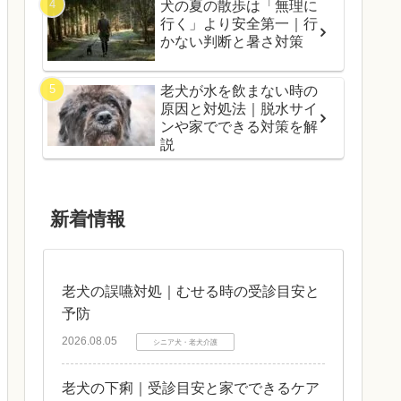
犬の夏の散歩は「無理に
行く」より安全第一｜行
かない判断と暑さ対策
老犬が水を飲まない時の
原因と対処法｜脱水サイ
ンや家でできる対策を解
説
新着情報
老犬の誤嚥対処｜むせる時の受診目安と
予防
2026.08.05
シニア犬・老犬介護
老犬の下痢｜受診目安と家でできるケア