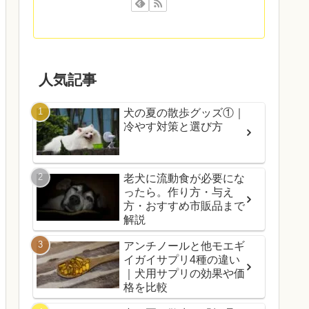
人気記事
犬の夏の散歩グッズ①｜
冷やす対策と選び方
老犬に流動食が必要にな
ったら。作り方・与え
方・おすすめ市販品まで
解説
アンチノールと他モエギ
イガイサプリ4種の違い
｜犬用サプリの効果や価
格を比較