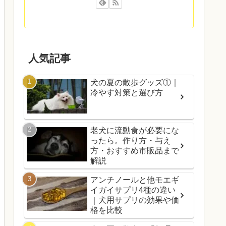
人気記事
犬の夏の散歩グッズ①｜
冷やす対策と選び方
老犬に流動食が必要にな
ったら。作り方・与え
方・おすすめ市販品まで
解説
アンチノールと他モエギ
イガイサプリ4種の違い
｜犬用サプリの効果や価
格を比較