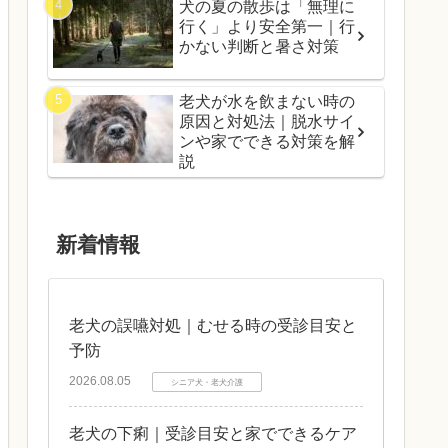
犬の夏の散歩は「無理に
行く」より安全第一｜行
かない判断と暑さ対策
老犬が水を飲まない時の
原因と対処法｜脱水サイ
ンや家でできる対策を解
説
新着情報
老犬の誤嚥対処｜むせる時の受診目安と
予防
2026.08.05
シニア犬・老犬介護
老犬の下痢｜受診目安と家でできるケア