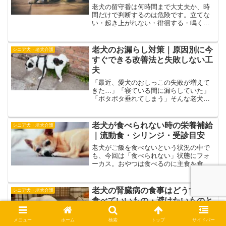
老犬の留守番は何時間まで大丈夫か、時
間だけで判断するのは危険です。立てな
い・起き上がれない・徘徊する・鳴く・
うんちまみれになるなど、状態別のリス
クと安全対策を実体験も交えて解説しま
す。
老犬のお漏らし対策｜原因別に今
シニア犬・老犬介護
すぐできる改善法と失敗しない工
夫
「最近、愛犬のおしっこの失敗が増えて
きた…」「寝ている間に漏らしていた」
「ポタポタ垂れてしまう」そんな老犬の
お漏らしに悩んでいませんか？結論から
お伝えすると、老犬のお漏らしは原因に
合わせた対策と環境づくりで、コントロ
老犬が食べられない時の栄養補給
シニア犬・老犬介護
ールできるケースが多いで...
｜流動食・シリンジ・受診目安
老犬がご飯を食べないという状況の中で
も、今回は「食べられない」状態にフォ
ーカス。おやつは食べるのに主食を食べ
ない、水は飲むのに食事が進まないとい
ったケースを軸に、原因の見極め方、栄
養補給の工夫、体験談に基づく対策、受
老犬の腎臓病の食事はどうする？
シニア犬・老犬介護
診の目安をわかりやすく解説します。
食べていいもの・避けたいものと
水分ケア
メニュー
ホーム
検索
トップ
サイドバー
老犬が腎臓病と診断された時の食事管理