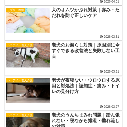
2026.04.01
犬のオムツかぶれ対策｜赤み・た
サプリ・医療
だれを防ぐ正しいケア
2026.03.31
老犬のお漏らし対策｜原因別に今
シニア犬・老犬介護
すぐできる改善法と失敗しない工
夫
2026.03.31
老犬が夜寝ない・ウロウロする原
シニア犬・老犬介護
因と対処法｜認知症・痛み・トイ
レの見分け方
2026.03.27
老犬のうんちまみれ問題｜踏ん張
シニア犬・老犬介護
れない・寝ながら排泄・垂れ流し
の対策