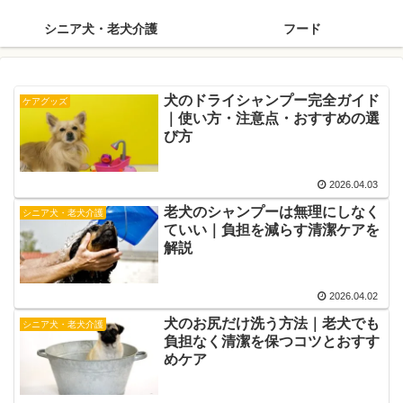
シニア犬・老犬介護
フード
犬のドライシャンプー完全ガイド
ケアグッズ
｜使い方・注意点・おすすめの選
び方
2026.04.03
老犬のシャンプーは無理にしなく
シニア犬・老犬介護
ていい｜負担を減らす清潔ケアを
解説
2026.04.02
犬のお尻だけ洗う方法｜老犬でも
シニア犬・老犬介護
負担なく清潔を保つコツとおすす
めケア